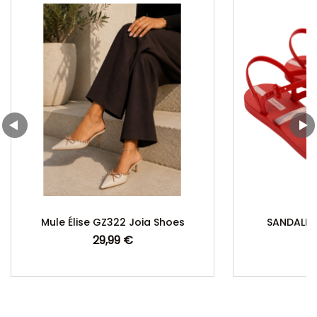
Mule Élise GZ322 Joia Shoes
SANDALES 
29,99 €
Prix