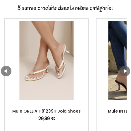
8 autres produits dans la même catégorie :
Mule ORELIA H81239H Joia Shoes
Mule INTEM
29,99 €
Prix