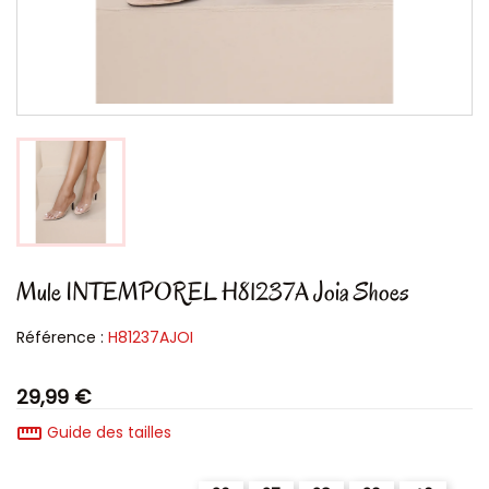
Mule INTEMPOREL H81237A Joia Shoes
Référence :
H81237AJOI
29,99 €
straighten
Guide des tailles