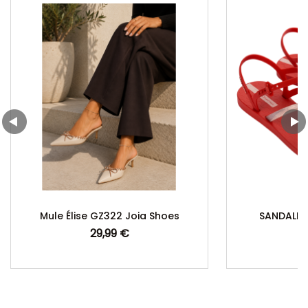
Mule Élise GZ322 Joia Shoes
SANDALES 
29,99 €
Prix