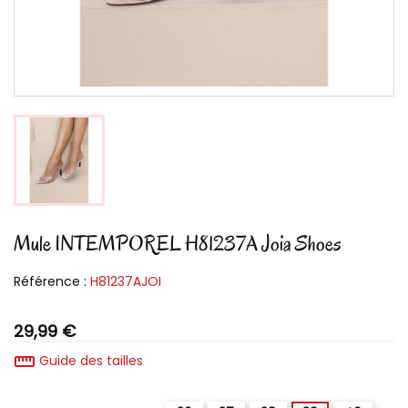
Mule INTEMPOREL H81237A Joia Shoes
Référence :
H81237AJOI
29,99 €
straighten
Guide des tailles