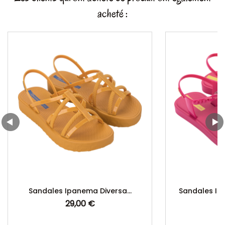
acheté :
Sandales Ipanema Diversa...
Sandales Ip
29,00 €
Prix