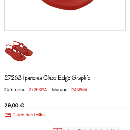
27263 Ipanema Class Edge Graphic
Référence :
27263IPA
Marque :
IPANEMA
29,00 €
straighten
Guide des tailles