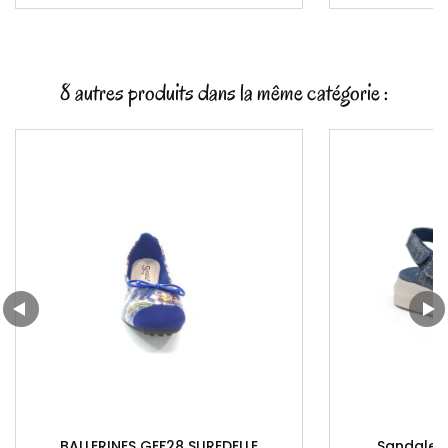
8 autres produits dans la même catégorie :
BALLERINES GEF28 SUREDELLE
Sandales