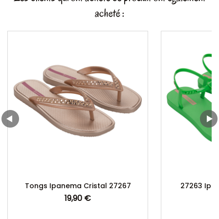
acheté :
Tongs Ipanema Cristal 27267
27263 Ipan
19,90 €
Prix